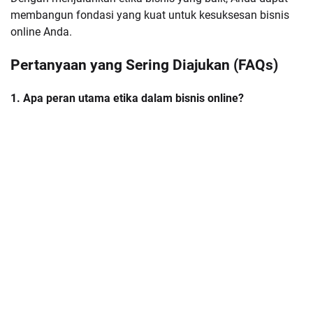
membangun fondasi yang kuat untuk kesuksesan bisnis
online Anda.
Pertanyaan yang Sering Diajukan (FAQs)
1. Apa peran utama etika dalam bisnis online?