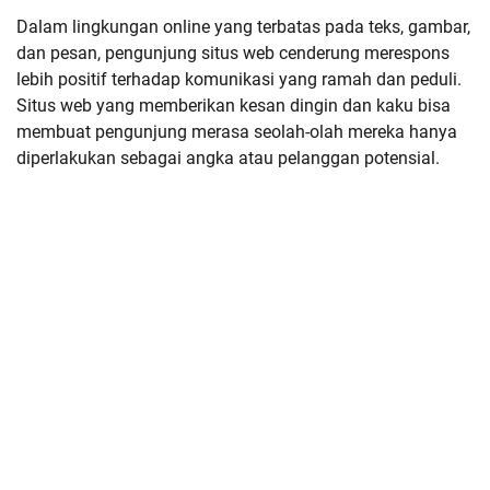
Dalam lingkungan online yang terbatas pada teks, gambar,
dan pesan, pengunjung situs web cenderung merespons
lebih positif terhadap komunikasi yang ramah dan peduli.
Situs web yang memberikan kesan dingin dan kaku bisa
membuat pengunjung merasa seolah-olah mereka hanya
diperlakukan sebagai angka atau pelanggan potensial.