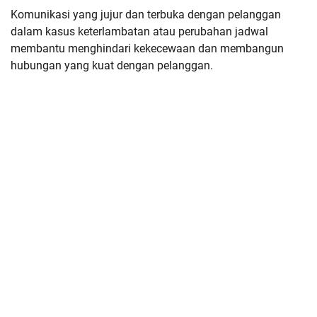
Komunikasi yang jujur dan terbuka dengan pelanggan
dalam kasus keterlambatan atau perubahan jadwal
membantu menghindari kekecewaan dan membangun
hubungan yang kuat dengan pelanggan.