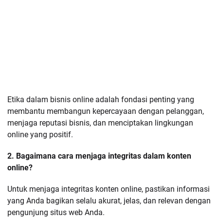
Etika dalam bisnis online adalah fondasi penting yang
membantu membangun kepercayaan dengan pelanggan,
menjaga reputasi bisnis, dan menciptakan lingkungan
online yang positif.
2. Bagaimana cara menjaga integritas dalam konten
online?
Untuk menjaga integritas konten online, pastikan informasi
yang Anda bagikan selalu akurat, jelas, dan relevan dengan
pengunjung situs web Anda.