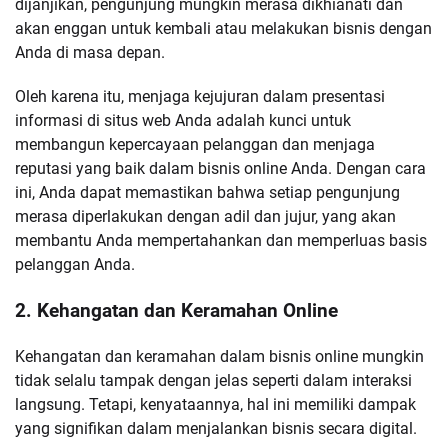
dijanjikan, pengunjung mungkin merasa dikhianati dan
akan enggan untuk kembali atau melakukan bisnis dengan
Anda di masa depan.
Oleh karena itu, menjaga kejujuran dalam presentasi
informasi di situs web Anda adalah kunci untuk
membangun kepercayaan pelanggan dan menjaga
reputasi yang baik dalam bisnis online Anda. Dengan cara
ini, Anda dapat memastikan bahwa setiap pengunjung
merasa diperlakukan dengan adil dan jujur, yang akan
membantu Anda mempertahankan dan memperluas basis
pelanggan Anda.
2. Kehangatan dan Keramahan Online
Kehangatan dan keramahan dalam bisnis online mungkin
tidak selalu tampak dengan jelas seperti dalam interaksi
langsung. Tetapi, kenyataannya, hal ini memiliki dampak
yang signifikan dalam menjalankan bisnis secara digital.