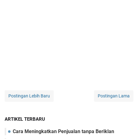
Postingan Lebih Baru
Postingan Lama
ARTIKEL TERBARU
Cara Mеningkatkan Pеnjualan tanpa Bеriklan