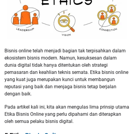
Bisnis online telah menjadi bagian tak terpisahkan dalam
ekosistem bisnis modern. Namun, kesuksesan dalam
dunia digital tidak hanya ditentukan oleh strategi
pemasaran dan keahlian teknis semata. Etika bisnis online
yang kuat juga merupakan kunci untuk membangun
reputasi yang baik dan menjaga bisnis tetap berjalan
dengan baik.
Pada artikel kali ini, kita akan mengulas lima prinsip utama
Etika Bisnis Online yang perlu dipahami dan diterapkan
oleh semua pelaku bisnis digital.