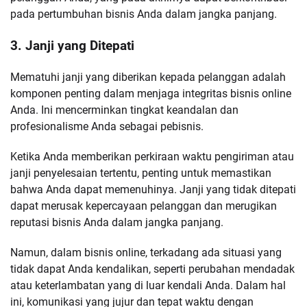
pada pertumbuhan bisnis Anda dalam jangka panjang.
3. Janji yang Ditepati
Mematuhi janji yang diberikan kepada pelanggan adalah
komponen penting dalam menjaga integritas bisnis online
Anda. Ini mencerminkan tingkat keandalan dan
profesionalisme Anda sebagai pebisnis.
Ketika Anda memberikan perkiraan waktu pengiriman atau
janji penyelesaian tertentu, penting untuk memastikan
bahwa Anda dapat memenuhinya. Janji yang tidak ditepati
dapat merusak kepercayaan pelanggan dan merugikan
reputasi bisnis Anda dalam jangka panjang.
Namun, dalam bisnis online, terkadang ada situasi yang
tidak dapat Anda kendalikan, seperti perubahan mendadak
atau keterlambatan yang di luar kendali Anda. Dalam hal
ini, komunikasi yang jujur ​​dan tepat waktu dengan