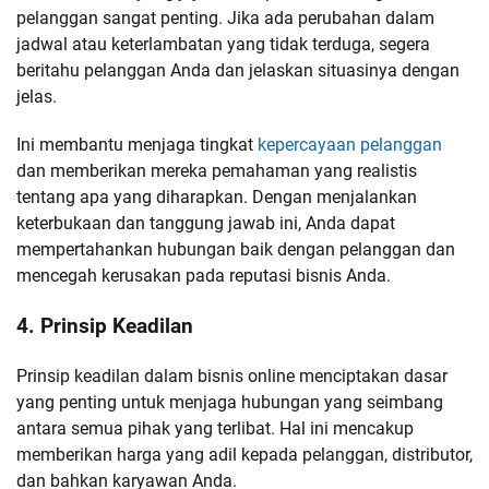
pelanggan sangat penting. Jika ada perubahan dalam
jadwal atau keterlambatan yang tidak terduga, segera
beritahu pelanggan Anda dan jelaskan situasinya dengan
jelas.
Ini membantu menjaga tingkat
kepercayaan pelanggan
dan memberikan mereka pemahaman yang realistis
tentang apa yang diharapkan. Dengan menjalankan
keterbukaan dan tanggung jawab ini, Anda dapat
mempertahankan hubungan baik dengan pelanggan dan
mencegah kerusakan pada reputasi bisnis Anda.
4. Prinsip Keadilan
Prinsip keadilan dalam bisnis online menciptakan dasar
yang penting untuk menjaga hubungan yang seimbang
antara semua pihak yang terlibat. Hal ini mencakup
memberikan harga yang adil kepada pelanggan, distributor,
dan bahkan karyawan Anda.