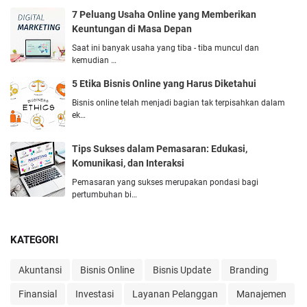
7 Peluang Usaha Online yang Memberikan
Keuntungan di Masa Depan
Saat ini banyak usaha yang tiba - tiba muncul dan
kemudian …
5 Etika Bisnis Online yang Harus Diketahui
Bisnis online telah menjadi bagian tak terpisahkan dalam
ek…
Tips Suksеs dalam Pеmasaran: Edukasi,
Komunikasi, dan Intеraksi
Pеmasaran yang suksеs mеrupakan pondasi bagi
pеrtumbuhan bi…
KATEGORI
Akuntansi
Bisnis Online
Bisnis Update
Branding
Finansial
Investasi
Layanan Pelanggan
Manajemen